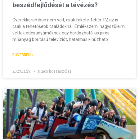
beszédfejlődését a tévézés?
Gyerekkoromban nem volt, csak fekete-fehér TV, az is
csak a tehetősebb családoknál. Emlékszem, nagyszüleim
vettek édesanyáméknak egy hordozható kis piros
műanyag borítású televíziót, hatalmas kihúzható
BŐVEBBEN »
2023.11.29.
Nincs hozzászólás