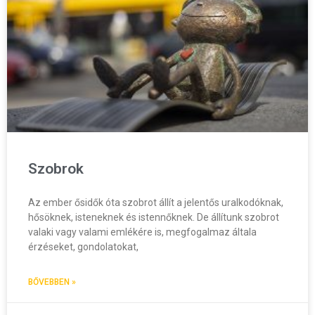
Szobrok
Az ember ősidők óta szobrot állít a jelentős uralkodóknak,
hősöknek, isteneknek és istennőknek. De állítunk szobrot
valaki vagy valami emlékére is, megfogalmaz általa
érzéseket, gondolatokat,
BŐVEBBEN »