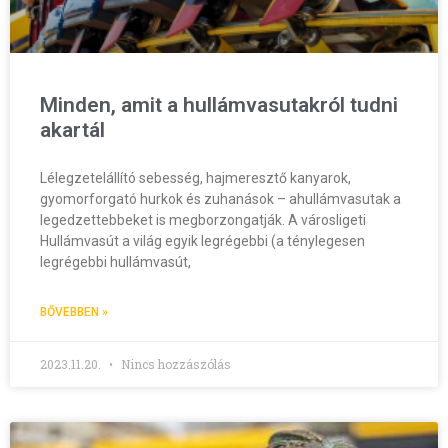
Minden, amit a hullámvasutakról tudni
akartál
Lélegzetelállító sebesség, hajmeresztő kanyarok,
gyomorforgató hurkok és zuhanások – ahullámvasutak a
legedzettebbeket is megborzongatják. A városligeti
Hullámvasút a világ egyik legrégebbi (a ténylegesen
legrégebbi hullámvasút,
BŐVEBBEN »
2023.11.20.
Nincs hozzászólás