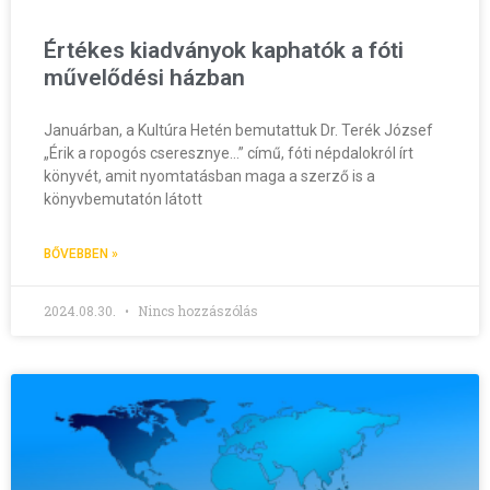
Értékes kiadványok kaphatók a fóti
művelődési házban
Januárban, a Kultúra Hetén bemutattuk Dr. Terék József
„Érik a ropogós cseresznye…” című, fóti népdalokról írt
könyvét, amit nyomtatásban maga a szerző is a
könyvbemutatón látott
BŐVEBBEN »
2024.08.30.
Nincs hozzászólás