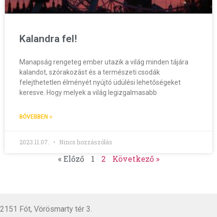
Kalandra fel!
Manapság rengeteg ember utazik a világ minden tájára
kalandot, szórakozást és a természeti csodák
felejthetetlen élményét nyújtó üdülési lehetőségeket
keresve. Hogy melyek a világ legizgalmasabb
BŐVEBBEN »
2023.11.07.
Nincs hozzászólás
« Előző
1
2
Következő »
2151 Fót, Vörösmarty tér 3.