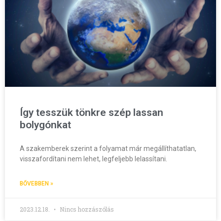
Így tesszük tönkre szép lassan
bolygónkat
A szakemberek szerint a folyamat már megállíthatatlan,
visszafordítani nem lehet, legfeljebb lelassítani.
BŐVEBBEN »
2023.12.18.
Nincs hozzászólás