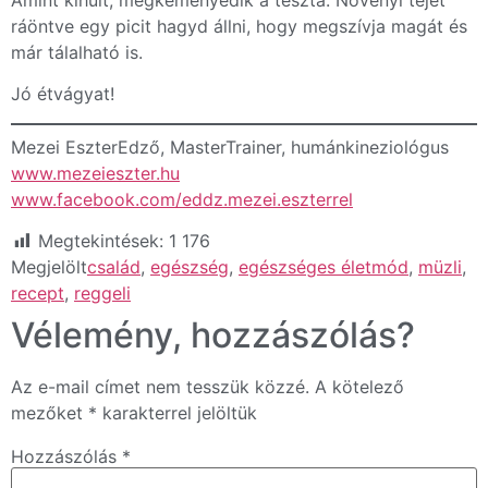
ráöntve egy picit hagyd állni, hogy megszívja magát és
már tálalható is.
Jó étvágyat!
Mezei EszterEdző, MasterTrainer, humánkineziológus
w
ww.mezeieszter.hu
www.facebook.com/eddz.mezei.eszterrel
Megtekintések:
1 176
Megjelölt
család
,
egészség
,
egészséges életmód
,
müzli
,
recept
,
reggeli
Vélemény, hozzászólás?
Az e-mail címet nem tesszük közzé.
A kötelező
mezőket
*
karakterrel jelöltük
Hozzászólás
*