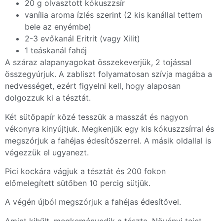
20 g olvasztott kókuszzsír
vanília aroma ízlés szerint (2 kis kanállal tettem
bele az enyémbe)
2-3 evőkanál Eritrit (vagy Xilit)
1 teáskanál fahéj
A száraz alapanyagokat összekeverjük, 2 tojással
összegyúrjuk. A zabliszt folyamatosan szívja magába a
nedvességet, ezért figyelni kell, hogy alaposan
dolgozzuk ki a tésztát.
Két sütőpapír közé tesszük a masszát és nagyon
vékonyra kinyújtjuk. Megkenjük egy kis kókuszzsírral és
megszórjuk a fahéjas édesítőszerrel. A másik oldallal is
végezzük el ugyanezt.
Pici kockára vágjuk a tésztát és 200 fokon
előmelegített sütőben 10 percig sütjük.
A végén újból megszórjuk a fahéjas édesítővel.
Amint kihűlt, megkeményedik a tészta. Növényi tejet