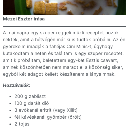
Mezei Eszter írása
A mai napra egy szuper reggeli müzli receptet hozok
nektek, amit a hétvégén már ki is tudtok próbálni. Az én
gyerekeim imádják a fahéjas Cini Minis-t, úgyhogy
kutakodtam a neten és találtam is egy szuper receptet,
amit kipróbáltam, beletettem egy-két Esztis csavart,
aminek köszönhetően nem maradt el a közönség siker,
egyből két adagot kellett készítenem a lányaimnak.
Hozzávalók:
200 g zabliszt
100 g darált dió
3 evőkanál eritrit (vagy Xlilit)
fél kávéskanál gyömbér (őrölt)
2 tojás