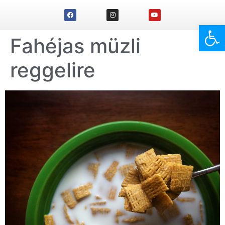
Eszk
Fahéjas müzli
reggelire