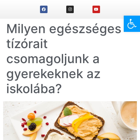
Eszk
Milyen egészséges
tízórait
csomagoljunk a
gyerekeknek az
iskolába?