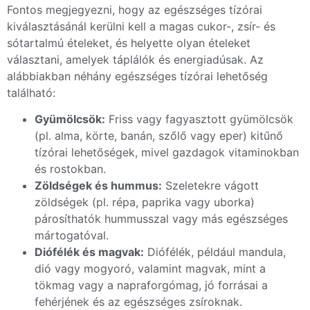
Fontos megjegyezni, hogy az egészséges tízórai
kiválasztásánál kerülni kell a magas cukor-, zsír- és
sótartalmú ételeket, és helyette olyan ételeket
választani, amelyek táplálók és energiadúsak. Az
alábbiakban néhány egészséges tízórai lehetőség
található:
Gyümölcsök:
Friss vagy fagyasztott gyümölcsök
(pl. alma, körte, banán, szőlő vagy eper) kitűnő
tízórai lehetőségek, mivel gazdagok vitaminokban
és rostokban.
Zöldségek és hummus:
Szeletekre vágott
zöldségek (pl. répa, paprika vagy uborka)
párosíthatók hummusszal vagy más egészséges
mártogatóval.
Diófélék és magvak:
Diófélék, például mandula,
dió vagy mogyoró, valamint magvak, mint a
tökmag vagy a napraforgómag, jó forrásai a
fehérjének és az egészséges zsíroknak.