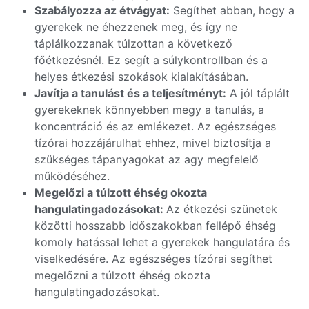
Szabályozza az étvágyat:
Segíthet abban, hogy a
gyerekek ne éhezzenek meg, és így ne
táplálkozzanak túlzottan a következő
főétkezésnél. Ez segít a súlykontrollban és a
helyes étkezési szokások kialakításában.
Javítja a tanulást és a teljesítményt:
A jól táplált
gyerekeknek könnyebben megy a tanulás, a
koncentráció és az emlékezet. Az egészséges
tízórai hozzájárulhat ehhez, mivel biztosítja a
szükséges tápanyagokat az agy megfelelő
működéséhez.
Megelőzi a túlzott éhség okozta
hangulatingadozásokat:
Az étkezési szünetek
közötti hosszabb időszakokban fellépő éhség
komoly hatással lehet a gyerekek hangulatára és
viselkedésére. Az egészséges tízórai segíthet
megelőzni a túlzott éhség okozta
hangulatingadozásokat.