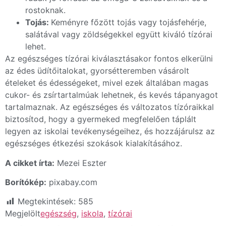
rostoknak.
Tojás:
Keményre főzött tojás vagy tojásfehérje,
salátával vagy zöldségekkel együtt kiváló tízórai
lehet.
Az egészséges tízórai kiválasztásakor fontos elkerülni
az édes üdítőitalokat, gyorsétteremben vásárolt
ételeket és édességeket, mivel ezek általában magas
cukor- és zsírtartalmúak lehetnek, és kevés tápanyagot
tartalmaznak. Az egészséges és változatos tízóraikkal
biztosítod, hogy a gyermeked megfelelően táplált
legyen az iskolai tevékenységeihez, és hozzájárulsz az
egészséges étkezési szokások kialakításához.
A cikket írta:
Mezei Eszter
Borítókép:
pixabay.com
Megtekintések:
585
Megjelölt
egészség
,
iskola
,
tízórai