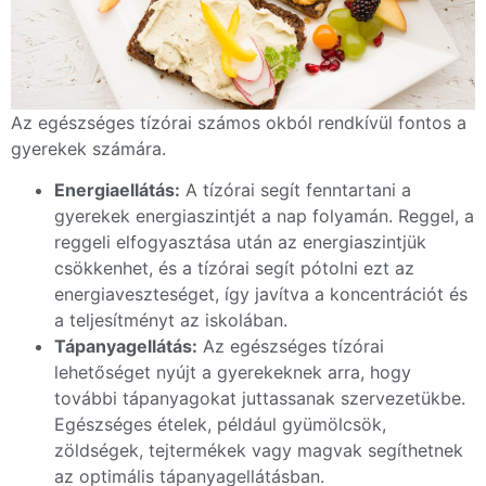
Az egészséges tízórai számos okból rendkívül fontos a
gyerekek számára.
Energiaellátás:
A tízórai segít fenntartani a
gyerekek energiaszintjét a nap folyamán. Reggel, a
reggeli elfogyasztása után az energiaszintjük
csökkenhet, és a tízórai segít pótolni ezt az
energiaveszteséget, így javítva a koncentrációt és
a teljesítményt az iskolában.
Tápanyagellátás:
Az egészséges tízórai
lehetőséget nyújt a gyerekeknek arra, hogy
további tápanyagokat juttassanak szervezetükbe.
Egészséges ételek, például gyümölcsök,
zöldségek, tejtermékek vagy magvak segíthetnek
az optimális tápanyagellátásban.