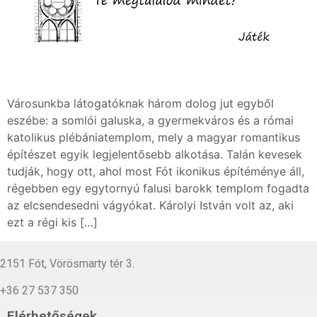
Városunkba látogatóknak három dolog jut egyből
eszébe: a somlói galuska, a gyermekváros és a római
katolikus plébániatemplom, mely a magyar romantikus
építészet egyik legjelentősebb alkotása. Talán kevesek
tudják, hogy ott, ahol most Fót ikonikus építéménye áll,
régebben egy egytornyú falusi barokk templom fogadta
az elcsendesedni vágyókat. Károlyi István volt az, aki
ezt a régi kis […]
2151 Fót, Vörösmarty tér 3.
+36 27 537 350
Elérhetőségek