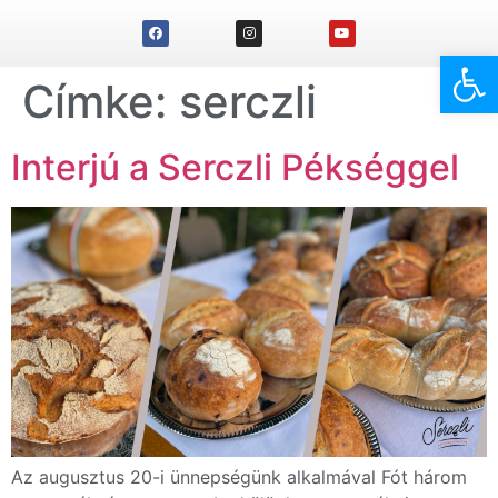
Eszk
Címke:
serczli
Interjú a Serczli Pékséggel
Az augusztus 20-i ünnepségünk alkalmával Fót három