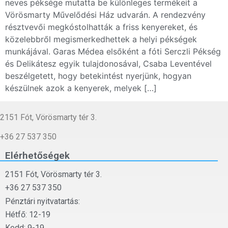
neves péksége mutatta be különleges termékeit a
Vörösmarty Művelődési Ház udvarán. A rendezvény
résztvevői megkóstolhatták a friss kenyereket, és
közelebbről megismerkedhettek a helyi pékségek
munkájával. Garas Médea elsőként a fóti Serczli Pékség
és Delikátesz egyik tulajdonosával, Csaba Leventével
beszélgetett, hogy betekintést nyerjünk, hogyan
készülnek azok a kenyerek, melyek […]
2151 Fót, Vörösmarty tér 3.
+36 27 537 350
Elérhetőségek
2151 Fót, Vörösmarty tér 3.
+36 27 537 350
Pénztári nyitvatartás:
Hétfő: 12-19
Kedd: 9-19