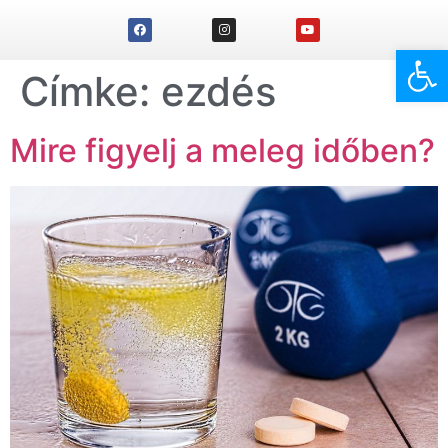
Eszk
Címke:
ezdés
Mire figyelj a meleg időben?