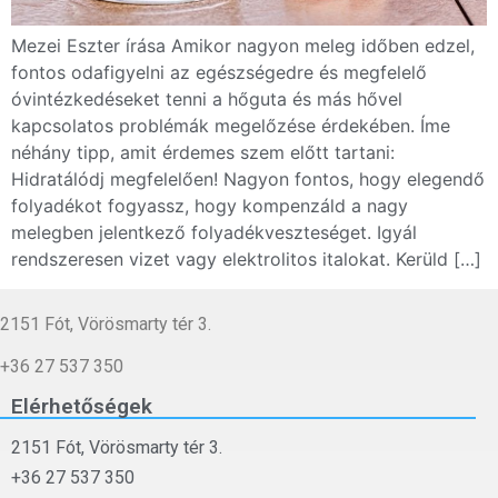
Mezei Eszter írása Amikor nagyon meleg időben edzel,
fontos odafigyelni az egészségedre és megfelelő
óvintézkedéseket tenni a hőguta és más hővel
kapcsolatos problémák megelőzése érdekében. Íme
néhány tipp, amit érdemes szem előtt tartani:
Hidratálódj megfelelően! Nagyon fontos, hogy elegendő
folyadékot fogyassz, hogy kompenzáld a nagy
melegben jelentkező folyadékveszteséget. Igyál
rendszeresen vizet vagy elektrolitos italokat. Kerüld […]
2151 Fót, Vörösmarty tér 3.
+36 27 537 350
Elérhetőségek
2151 Fót, Vörösmarty tér 3.
+36 27 537 350