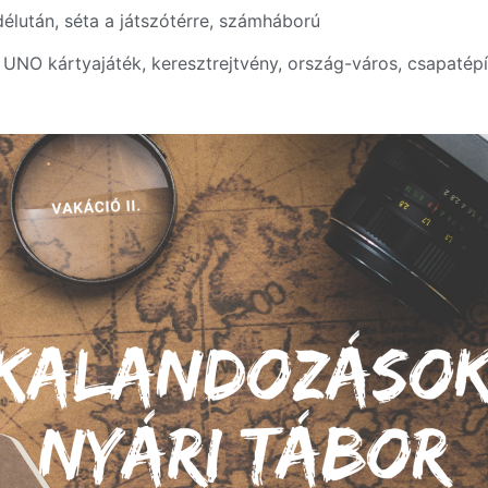
élután, séta a játszótérre, számháború
NO kártyajáték, keresztrejtvény, ország-város, csapatépí