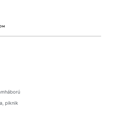
zámháború
a, piknik