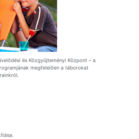
űvelődési és Közgyűjteményi Központ – a
programjának megfelelően a táborokat
ainkról.
ítása.