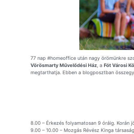
77 nap #homeoffice után nagy örömünkre szol
Vörösmarty Művelődési Ház
, a
Fót Városi K
megtarthatja. Ebben a blogposztban összegyűj
8.00 – Érkezés folyamatosan 9 óráig. Korán j
9.00 – 10.00 – Mozgás Révész Kinga társaságá