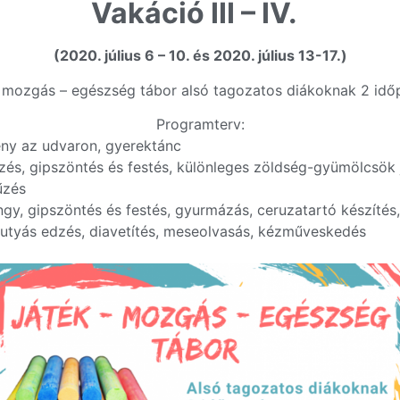
Vakáció III – IV.
(2020. július 6 – 10. és 2020. július 13-17.)
 mozgás – egészség tábor alsó tagozatos diákoknak 2 id
Programterv:
eny az udvaron, gyerektánc
s, gipszöntés és festés, különleges zöldség-gyümölcsök 
űzés
y, gipszöntés és festés, gyurmázás, ceruzatartó készítés,
kutyás edzés, diavetítés, meseolvasás, kézműveskedés