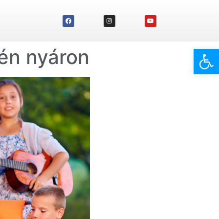
Eszk
dén nyáron