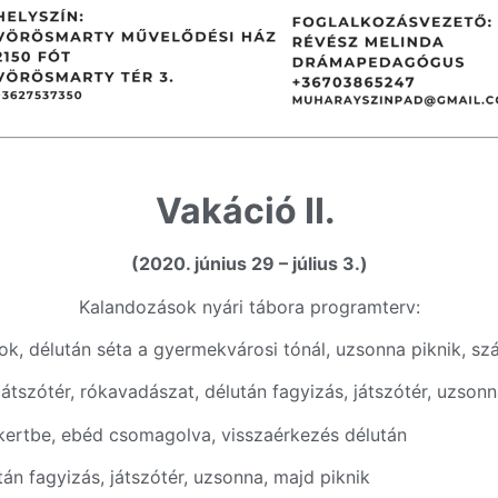
Vakáció II.
(2020. június 29 – július 3.)
Kalandozások nyári tábora programterv:
kok, délután séta a gyermekvárosi tónál, uzsonna piknik, s
játszótér, rókavadászat, délután fagyizás, játszótér, uzsonn
tkertbe, ebéd csomagolva, visszaérkezés délután
tán fagyizás, játszótér, uzsonna, majd piknik