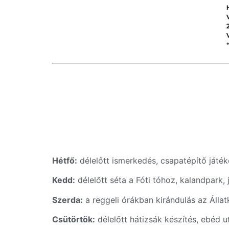
Hétfő:
délelőtt ismerkedés, csapatépítő játé
Kedd:
délelőtt séta a Fóti tóhoz, kalandpark, 
Szerda:
a reggeli órákban kirándulás az Álla
Csütörtök:
délelőtt hátizsák készítés, ebéd u