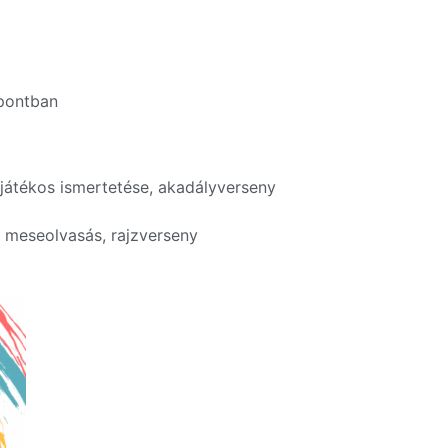
őpontban
játékos ismertetése, akadályverseny
 meseolvasás, rajzverseny