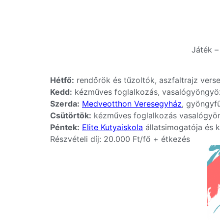
Játék –
Hétfő:
rendőrök és tűzoltók, aszfaltrajz vers
Kedd:
kézműves foglalkozás, vasalógyöngyözé
Szerda:
Medveotthon Veresegyház
, gyöngyf
Csütörtök:
kézműves foglalkozás vasalógyöng
Péntek:
Elite Kutyaiskola
állatsimogatója és 
Részvételi díj: 20.000 Ft/fő + étkezés