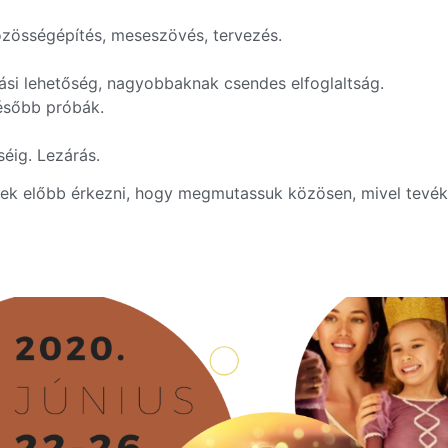
özösségépítés, meseszövés, tervezés.
vási lehetőség, nagyobbaknak csendes elfoglaltság.
később próbák.
séig. Lezárás.
nek előbb érkezni, hogy megmutassuk közösen, mivel tevék