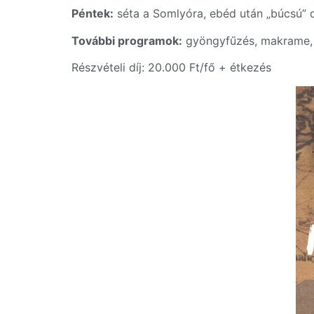
Péntek:
séta a Somlyóra, ebéd után „búcsú” d
További programok:
gyöngyfűzés, makrame, U
Részvételi díj: 20.000 Ft/fő + étkezés