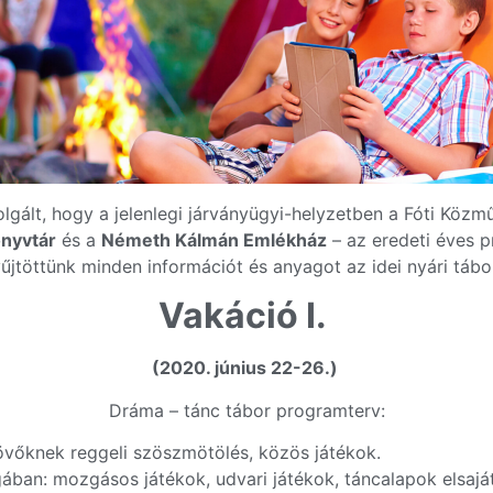
gált, hogy a jelenlegi járványügyi-helyzetben a Fóti Közm
önyvtár
és a
Németh Kálmán Emlékház
– az eredeti éves 
töttünk minden információt és anyagot az idei nyári tábor
Vakáció I.
(2020. június 22-26.)
Dráma – tánc tábor programterv:
övőknek reggeli szöszmötölés, közös játékok.
ban: mozgásos játékok, udvari játékok, táncalapok elsaját