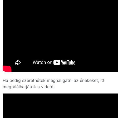
Ha pedig szeretnétek meghallgatni az énekeket, itt
megtalálhatjátok a videót.