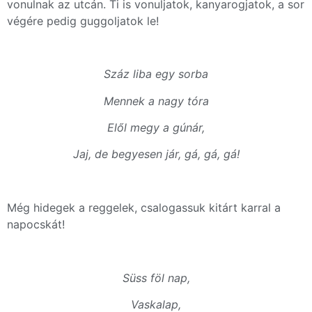
vonulnak az utcán. Ti is vonuljatok, kanyarogjatok, a sor
végére pedig guggoljatok le!
Száz liba egy sorba
Mennek a nagy tóra
Elől megy a gúnár,
Jaj, de begyesen jár, gá, gá, gá!
Még hidegek a reggelek, csalogassuk kitárt karral a
napocskát!
Süss föl nap,
Vaskalap,