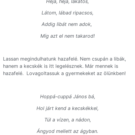
Héja, héja, lakatos,
Látom, lábad ripacsos,
Addig libát nem adok,
Míg azt el nem takarod!
Lassan megindulhatunk hazafelé. Nem csupán a libák,
hanem a kecskék is itt legelésznek. Már mennek is
hazafelé. Lovagoltassuk a gyermekeket az ölünkben!
Hoppá-cuppá János bá,
Hol járt kend a kecskékkel,
Túl a vízen, a nádon,
Ángyod mellett az ágyban.