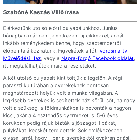
Szabóné Kaszás Villő írása
Elérkeztünk utolsó előtti pulyabálunkhoz. Június
hónapban már nem jelentkezem új cikkekkel, annál
inkább reménykedem benne, hogy szeptembertől
élőben találkozhatunk! Figyeljétek a fóti
Vörösmarty
Művelődési Ház
, vagy a
Napra-forgó F
acebook oldalát
,
itt megtalálhatjátok majd a részleteket.
A két utolsó pulyabált kint töltjük a legelőn. A régi
paraszti kultúrában a gyerekeknek pontosan
meghatározott helyük volt a munka világában. A
legkisebb gyerekek is segítettek ház körül, sőt, ha nagy
volt a szükség, a földmunkákba is bevonták a nagyon
kicsi, akár a 4 esztendős gyermeket is. 5-6 éves
korukban pedig rájuk bízták a jószágot: libákat,
pulykákat, kecskét terelgettek. Sok emlékezésben
olvasni arról, hogy – bár a gyerekektől gyakran óriási,