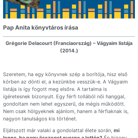
Pap Anita könyvtáros írása
Grégorie Delacourt (Franciaország) – Vágyaim listája
(2014.)
Szeretem, ha egy könyvnek szép a borítója, hisz első
körben az dönti el, a kezünkbe vesszük-e. A Vágyaim
listája is így fogott meg elsőre. A tartalma is
ígéretesnek bizonyult. Egy férfi tollából női hanggal,
gondoltam nem lehet egyszerű, de mégis működött.
Nem csak hölgyeknek ajánlom, hanem a férfiaknak is,
nagyon tanulságos kis történet.
Eljátszott már valaki a gondolattal élete során,
mi
lenne, ha nagy összeget nyerne a lottón?
Én bizony