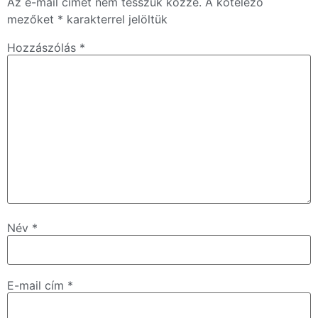
Az e-mail címet nem tesszük közzé.
A kötelező
mezőket
*
karakterrel jelöltük
Hozzászólás
*
Név
*
E-mail cím
*