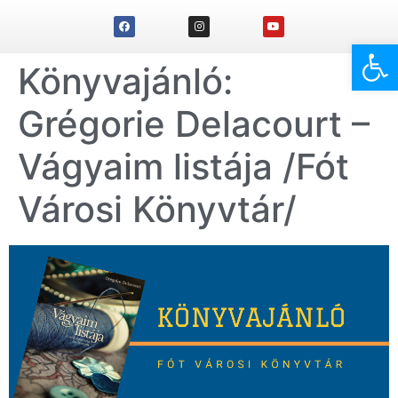
Eszk
Könyvajánló:
Grégorie Delacourt –
Vágyaim listája /Fót
Városi Könyvtár/