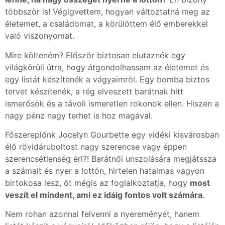
többször is! Végigvettem, hogyan változtatná meg az
életemet, a családomat, a körülöttem élő emberekkel
való viszonyomat.
Mire költeném? Először biztosan elutaznék egy
világkörüli útra, hogy átgondolhassam az életemet és
egy listát készítenék a vágyaimról. Egy bomba biztos
tervet készítenék, a rég elveszett barátnak hitt
ismerősök és a távoli ismeretlen rokonok ellen. Hiszen a
nagy pénz nagy terhet is hoz magával.
Főszereplőnk Jocelyn Gourbette egy vidéki kisvárosban
élő rövidáruboltost nagy szerencse vagy éppen
szerencsétlenség éri?! Barátnői unszolására megjátssza
a számait és nyer a lottón, hirtelen hatalmas vagyon
birtokosa lesz, őt mégis az foglalkoztatja, hogy
most
veszít el mindent, ami ez idáig fontos volt számára
.
Nem rohan azonnal felvenni a nyereményét, hanem