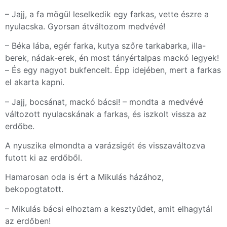
– Jajj, a fa mögül leselkedik egy farkas, vette észre a
nyulacska. Gyorsan átváltozom medvévé!
– Béka lába, egér farka, kutya szőre tarkabarka, illa-
berek, nádak-erek, én most tányértalpas mackó legyek!
– És egy nagyot bukfencelt. Épp idejében, mert a farkas
el akarta kapni.
– Jajj, bocsánat, mackó bácsi! – mondta a medvévé
változott nyulacskának a farkas, és iszkolt vissza az
erdőbe.
A nyuszika elmondta a varázsigét és visszaváltozva
futott ki az erdőből.
Hamarosan oda is ért a Mikulás házához,
bekopogtatott.
– Mikulás bácsi elhoztam a kesztyűdet, amit elhagytál
az erdőben!