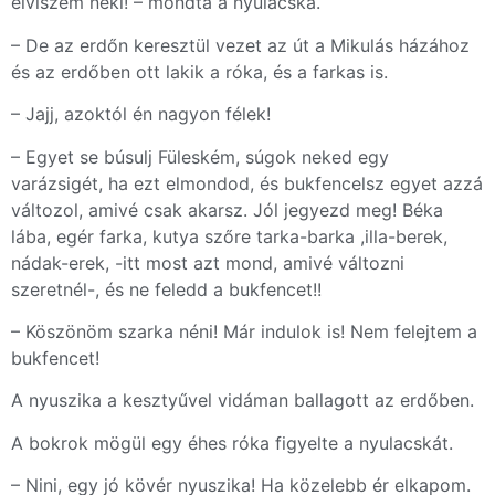
elviszem neki! – mondta a nyulacska.
– De az erdőn keresztül vezet az út a Mikulás házához
és az erdőben ott lakik a róka, és a farkas is.
– Jajj, azoktól én nagyon félek!
– Egyet se búsulj Füleském, súgok neked egy
varázsigét, ha ezt elmondod, és bukfencelsz egyet azzá
változol, amivé csak akarsz. Jól jegyezd meg! Béka
lába, egér farka, kutya szőre tarka-barka ,illa-berek,
nádak-erek, -itt most azt mond, amivé változni
szeretnél-, és ne feledd a bukfencet!!
– Köszönöm szarka néni! Már indulok is! Nem felejtem a
bukfencet!
A nyuszika a kesztyűvel vidáman ballagott az erdőben.
A bokrok mögül egy éhes róka figyelte a nyulacskát.
– Nini, egy jó kövér nyuszika! Ha közelebb ér elkapom.