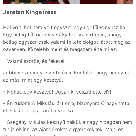
Jarabin Kinga írása
Hol volt, hol nem volt egyszer egy ugrifüles nyuszika.
Egy hideg téli napon sétálgatott az erdőben, ahogy
ballag egyszer csak valami fekete dolgot látott meg az
ösvényen. Közelebb ment és megszemlélte mi az.
– Valami szőrös, és fekete!
Jobban szemügyre vette és akkor látta, hogy nem volt
az más, mint egy kesztyű.
– Nohát, egy kesztyű! Ugyan ki veszíthette el?!
– Én tudom! A Mikulás járt erre, bizonyára Ő hagyhatta
el. – kiáltott le a fáról a szarka.
– Szegény Mikulás kesztyű nélkül, a nagy hidegben nem
tudja elvinni az ajándékokat a gyerekeknek. Majd én