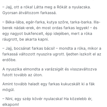
– Jajj, ott a róka! Látta meg a Rókát a nyulacska.
Gyorsan átváltozom farkassá.
– Béka-lába, egér-farka, kutya szőre, tarka-barka. Illa-
berek nádak-erek, én most ordas farkas legyek! – és
egy nagyot bukfencelt, épp idejében, mert a róka
ráugrott, be akarta kapni.
– Jajj, bocsánat farkas bácsi! – mondta a róka, mikor a
farkassá változott nyuszira ugrott. Ijedten iszkolt el az
erdőbe.
A nyuszika elmondta a varázsigét és visszaváltozva
futott tovább az úton.
Amint tovább haladt egy farkas kukucskált ki a fák
mögül.
– Nini, egy szép kövér nyulacska! Ha közelebb ér,
elkapom!