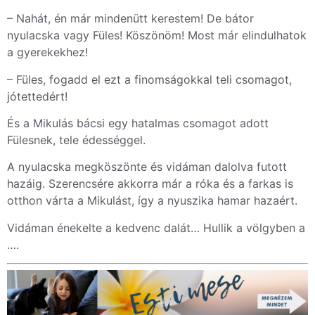
– Nahát, én már mindenütt kerestem! De bátor
nyulacska vagy Füles! Köszönöm! Most már elindulhatok
a gyerekekhez!
– Füles, fogadd el ezt a finomságokkal teli csomagot,
jótettedért!
És a Mikulás bácsi egy hatalmas csomagot adott
Fülesnek, tele édességgel.
A nyulacska megköszönte és vidáman dalolva futott
hazáig. Szerencsére akkorra már a róka és a farkas is
otthon várta a Mikulást, így a nyuszika hamar hazaért.
Vidáman énekelte a kedvenc dalát… Hullik a völgyben a
….