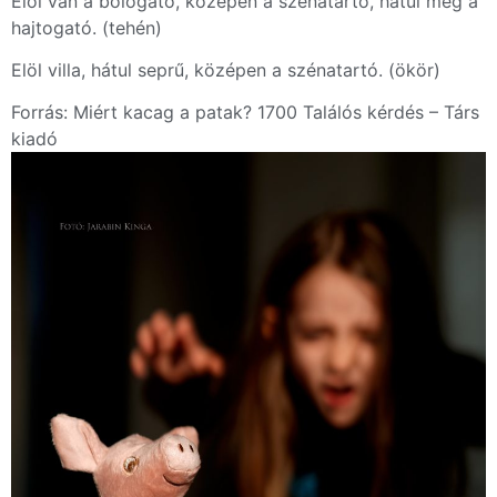
Elöl van a bólogató, középen a szénatartó, hátul meg a
hajtogató. (tehén)
Elöl villa, hátul seprű, középen a szénatartó. (ökör)
Forrás: Miért kacag a patak? 1700 Találós kérdés – Társ
kiadó