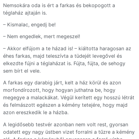
Nemsokára oda is ért a farkas és bekopogott a
téglaház ajtaján is.
– Kismalac, engedj be!
– Nem engedlek, mert megeszel!
– Akkor elfújom a te házad is! – kiáltotta haragosan az
éhes farkas, majd teleszívta a tüdejét levegővel és
elkezdte fújni a téglaházat is. Fújta, fújta, de sehogy
sem bírt el vele.
A farkas egy darabig járt, kelt a ház körül és azon
morfondírozott, hogy hogyan juthatna be, hogy
megegye a malackákat. Végül kerített egy hosszú létrát
és felmászott egészen a kémény tetejére, hogy majd
azon ereszkedik le a házba.
A legidősebb testvér azonban nem volt rest, gyorsan
odatett egy nagy üstben vizet forralni a tűzre a kémény