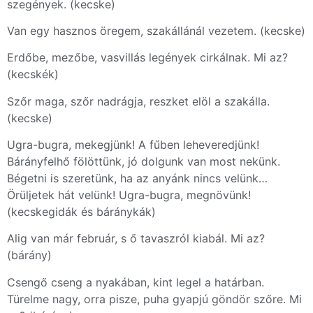
szegények. (kecske)
Van egy hasznos öregem, szakállánál vezetem. (kecske)
Erdőbe, mezőbe, vasvillás legények cirkálnak. Mi az?
(kecskék)
Szőr maga, szőr nadrágja, reszket elöl a szakálla.
(kecske)
Ugra-bugra, mekegjünk! A fűben leheveredjünk!
Bárányfelhő fölöttünk, jó dolgunk van most nekünk.
Bégetni is szeretünk, ha az anyánk nincs velünk…
Örüljetek hát velünk! Ugra-bugra, megnövünk!
(kecskegidák és báránykák)
Alig van már február, s ő tavaszról kiabál. Mi az?
(bárány)
Csengő cseng a nyakában, kint legel a határban.
Türelme nagy, orra pisze, puha gyapjú göndör szőre. Mi