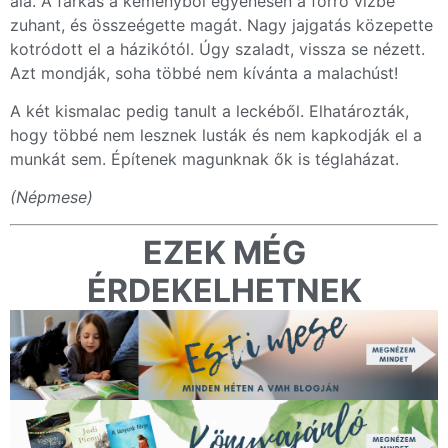
alá. A farkas a kéményből egyenesen a forró vízbe
zuhant, és összeégette magát. Nagy jajgatás közepette
kotródott el a házikótól. Úgy szaladt, vissza se nézett.
Azt mondják, soha többé nem kívánta a malachúst!
A két kismalac pedig tanult a leckéből. Elhatározták,
hogy többé nem lesznek lusták és nem kapkodják el a
munkát sem. Építenek magunknak ők is téglaházat.
(Népmese)
EZEK MÉG
ÉRDEKELHETNEK