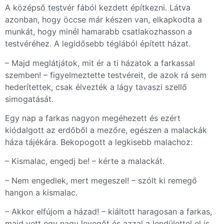
A középső testvér fából kezdett építkezni. Látva
azonban, hogy öccse már készen van, elkapkodta a
munkát, hogy minél hamarabb csatlakozhasson a
testvéréhez. A legidősebb téglából épített házat.
– Majd meglátjátok, mit ér a ti házatok a farkassal
szemben! – figyelmeztette testvéreit, de azok rá sem
hederítettek, csak élvezték a lágy tavaszi szellő
simogatását.
Egy nap a farkas nagyon megéhezett és ezért
kiódalgott az erdőből a mezőre, egészen a malackák
háza tájékára. Bekopogott a legkisebb malachoz:
– Kismalac, engedj be! – kérte a malackát.
– Nem engedlek, mert megeszel! – szólt ki remegő
hangon a kismalac.
– Akkor elfújom a házad! – kiáltott haragosan a farkas,
majd vett egy nagy levegőt és azzal a lendülettel el is