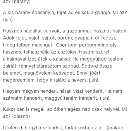
az? (bárány)
A kis bárány édesanyja, tejet ad és sok a gyapja. Mi az?
(juh)
Hasznos háziállat vagyok, a gazdámnak hasznot hajtok.
Adok tejet, vajat, sajtot, bőröm, gyapjam őt fedezi,
hideg télben melengeti. Csontom, porcom mind oly
hasznos, felhasználja az asztalos. Húsom szüret
alkalmával ízes étek a kásával. Ha meggyújtod testem
zsírját, fénnyel elárasztom szobád. Sodord össze
belemet, megnövelem kedvedet. Ennyi jóért
megérdemlem, hogy kitaláld a nevem. (juh)
Hegyen megyen henderi, hátán viszi kenderit. Ha nem
szánnám henderit, meggyújtanám kenderit. (juh)
Kukoricán is megél, az ólban egész nap csak helynél. Mi
az? (disznó)
Utoléred, hogyha szaladsz, farka kurta, ez a… (malac)