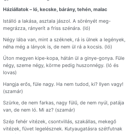
Háziállatok – ló, kecske, bárány, tehén, malac
Istálló a lakása, asztala jászol. A sörényét meg-
megrázza, rányerít a friss szénára. (ló)
Négy lába van, mint a széknek, rá is ülnek a legények,
néha még a lányok is, de nem ül rá a kocsis. (ló)
Úton megyen kipe-kopa, hátán ül a ginye-gonya. Füle
négy, szeme négy, körme pedig huszonnégy. (ló és
lovas)
Hangja erős, füle nagy. Ha nem tudod, ki? Ilyen vagy!
(szamár)
Szürke, de nem farkas, nagy fülű, de nem nyúl, patája
van, de nem ló. Mi az? (szamár)
Szép fehér vitézek, csontvillás, szakállas, mekegő
vitézek, füvet legelésznek. Kutyaugatásra szétfutnak