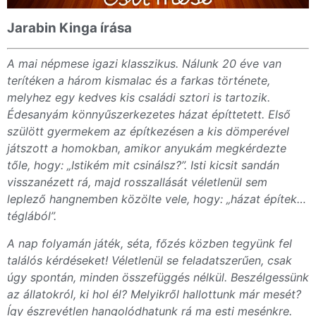
Jarabin Kinga írása
A mai népmese igazi klasszikus. Nálunk 20 éve van
terítéken a három kismalac és a farkas története,
melyhez egy kedves kis családi sztori is tartozik.
Édesanyám könnyűszerkezetes házat építtetett. Első
szülött gyermekem az építkezésen a kis dömperével
játszott a homokban, amikor anyukám megkérdezte
tőle, hogy: „Istikém mit csinálsz?”. Isti kicsit sandán
visszanézett rá, majd rosszallását véletlenül sem
leplező hangnemben közölte vele, hogy: „házat építek…
téglából”.
A nap folyamán játék, séta, főzés közben tegyünk fel
találós kérdéseket! Véletlenül se feladatszerűen, csak
úgy spontán, minden összefüggés nélkül. Beszélgessünk
az állatokról, ki hol él? Melyikről hallottunk már mesét?
Így észrevétlen hangolódhatunk rá ma esti mesénkre.