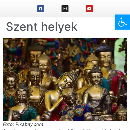
Eszk
Szent helyek
Fotó: Pixabay.com