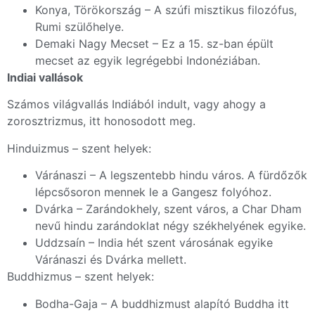
Konya, Törökország – A szúfi misztikus filozófus,
Rumi szülőhelye.
Demaki Nagy Mecset – Ez a 15. sz-ban épült
mecset az egyik legrégebbi Indonéziában.
Indiai vallások
Számos világvallás Indiából indult, vagy ahogy a
zorosztrizmus, itt honosodott meg.
Hinduizmus – szent helyek:
Váránaszi – A legszentebb hindu város. A fürdőzők
lépcsősoron mennek le a Gangesz folyóhoz.
Dvárka – Zarándokhely, szent város, a Char Dham
nevű hindu zarándoklat négy székhelyének egyike.
Uddzsaín – India hét szent városának egyike
Váránaszi és Dvárka mellett.
Buddhizmus – szent helyek:
Bodha-Gaja – A buddhizmust alapító Buddha itt