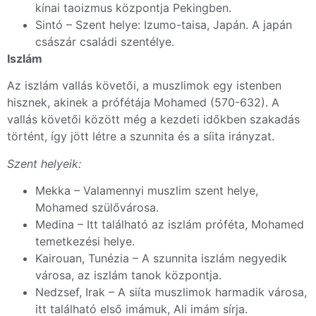
kínai taoizmus központja Pekingben.
Sintó – Szent helye: Izumo-taisa, Japán. A japán
császár családi szentélye.
Iszlám
Az iszlám vallás követői, a muszlimok egy istenben
hisznek, akinek a prófétája Mohamed (570-632). A
vallás követői között még a kezdeti időkben szakadás
történt, így jött létre a szunnita és a síita irányzat.
Szent helyeik:
Mekka – Valamennyi muszlim szent helye,
Mohamed szülővárosa.
Medina – Itt található az iszlám próféta, Mohamed
temetkezési helye.
Kairouan, Tunézia – A szunnita iszlám negyedik
városa, az iszlám tanok központja.
Nedzsef, Irak – A siíta muszlimok harmadik városa,
itt található első imámuk, Ali imám sírja.