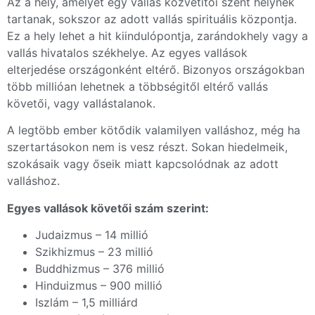
Az a hely, amelyet egy vallás közvetítői szent helynek
tartanak, sokszor az adott vallás spirituális központja.
Ez a hely lehet a hit kiindulópontja, zarándokhely vagy a
vallás hivatalos székhelye. Az egyes vallások
elterjedése országonként eltérő. Bizonyos országokban
több millióan lehetnek a többségitől eltérő vallás
követői, vagy vallástalanok.
A legtöbb ember kötődik valamilyen valláshoz, még ha
szertartásokon nem is vesz részt. Sokan hiedelmeik,
szokásaik vagy őseik miatt kapcsolódnak az adott
valláshoz.
Egyes vallások követői szám szerint:
Judaizmus – 14 millió
Szikhizmus – 23 millió
Buddhizmus – 376 millió
Hinduizmus – 900 millió
Iszlám – 1,5 milliárd