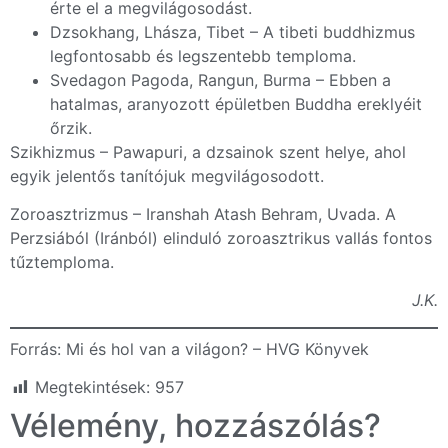
érte el a megvilágosodást.
Dzsokhang, Lhásza, Tibet – A tibeti buddhizmus
legfontosabb és legszentebb temploma.
Svedagon Pagoda, Rangun, Burma – Ebben a
hatalmas, aranyozott épületben Buddha ereklyéit
őrzik.
Szikhizmus – Pawapuri, a dzsainok szent helye, ahol
egyik jelentős tanítójuk megvilágosodott.
Zoroasztrizmus – Iranshah Atash Behram, Uvada. A
Perzsiából (Iránból) elinduló zoroasztrikus vallás fontos
tűztemploma.
J.K.
Forrás: Mi és hol van a világon? – HVG Könyvek
Megtekintések:
957
Vélemény, hozzászólás?