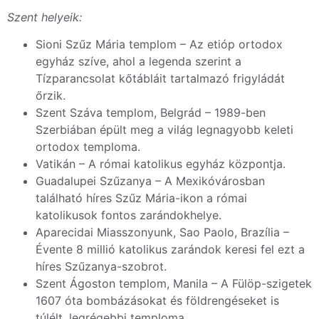
Szent helyeik:
Sioni Szűz Mária templom – Az etióp ortodox
egyház szíve, ahol a legenda szerint a
Tízparancsolat kőtábláit tartalmazó frigyládát
őrzik.
Szent Száva templom, Belgrád – 1989-ben
Szerbiában épült meg a világ legnagyobb keleti
ortodox temploma.
Vatikán – A római katolikus egyház központja.
Guadalupei Szűzanya – A Mexikóvárosban
található híres Szűz Mária-ikon a római
katolikusok fontos zarándokhelye.
Aparecidai Miasszonyunk, Sao Paolo, Brazília –
Évente 8 millió katolikus zarándok keresi fel ezt a
híres Szűzanya-szobrot.
Szent Ágoston templom, Manila – A Fülöp-szigetek
1607 óta bombázásokat és földrengéseket is
túlélt, legrégebbi temploma.