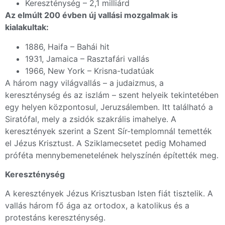
Kereszténység – 2,1 milliárd
Az elmúlt 200 évben új vallási mozgalmak is
kialakultak:
1886, Haifa – Bahái hit
1931, Jamaica – Rasztafári vallás
1966, New York – Krisna-tudatúak
A három nagy világvallás – a judaizmus, a
kereszténység és az iszlám – szent helyeik tekintetében
egy helyen központosul, Jeruzsálemben. Itt található a
Siratófal, mely a zsidók szakrális imahelye. A
keresztények szerint a Szent Sír-templomnál temették
el Jézus Krisztust. A Sziklamecsetet pedig Mohamed
próféta mennybemenetelének helyszínén építették meg.
Kereszténység
A keresztények Jézus Krisztusban Isten fiát tisztelik. A
vallás három fő ága az ortodox, a katolikus és a
protestáns kereszténység.