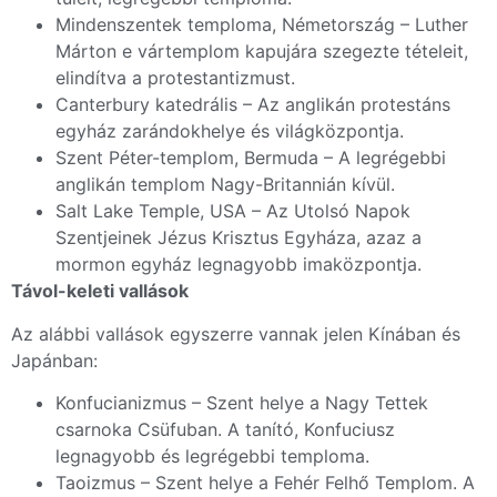
Mindenszentek temploma, Németország – Luther
Márton e vártemplom kapujára szegezte tételeit,
elindítva a protestantizmust.
Canterbury katedrális – Az anglikán protestáns
egyház zarándokhelye és világközpontja.
Szent Péter-templom, Bermuda – A legrégebbi
anglikán templom Nagy-Britannián kívül.
Salt Lake Temple, USA – Az Utolsó Napok
Szentjeinek Jézus Krisztus Egyháza, azaz a
mormon egyház legnagyobb imaközpontja.
Távol-keleti vallások
Az alábbi vallások egyszerre vannak jelen Kínában és
Japánban:
Konfucianizmus – Szent helye a Nagy Tettek
csarnoka Csüfuban. A tanító, Konfuciusz
legnagyobb és legrégebbi temploma.
Taoizmus – Szent helye a Fehér Felhő Templom. A