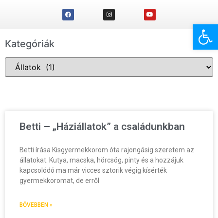
Eszk
Kategóriák
Betti – „Háziállatok” a családunkban
Betti írása Kisgyermekkorom óta rajongásig szeretem az
állatokat. Kutya, macska, hörcsög, pinty és a hozzájuk
kapcsolódó ma már vicces sztorik végig kísérték
gyermekkoromat, de erről
BŐVEBBEN »