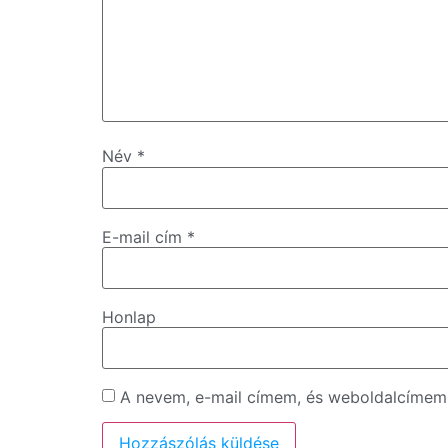
Név
*
E-mail cím
*
Honlap
A nevem, e-mail címem, és weboldalcíme