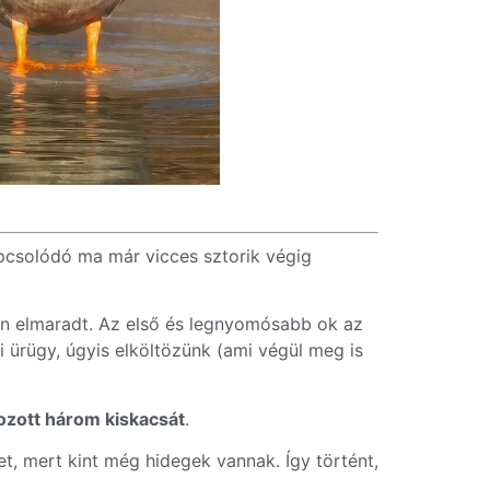
pcsolódó ma már vicces sztorik végig
en elmaradt. Az első és legnyomósabb ok az
i ürügy, úgyis elköltözünk (ami végül meg is
ozott három kiskacsát
.
t, mert kint még hidegek vannak. Így történt,