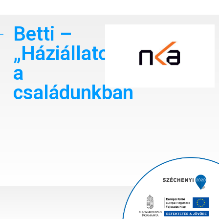
Betti –
„Háziállatok”
a
családunkban