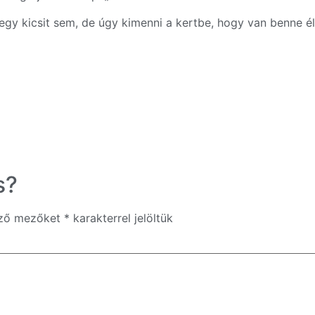
gy kicsit sem, de úgy kimenni a kertbe, hogy van benne él
s?
ező mezőket
*
karakterrel jelöltük