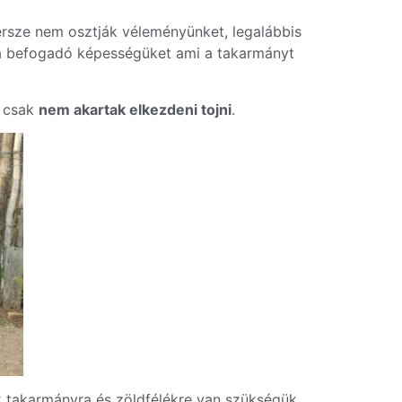
 persze nem osztják véleményünket, legalábbis
m a befogadó képességüket ami a takarmányt
e csak
nem akartak elkezdeni tojni
.
sak takarmányra és zöldfélékre van szükségük