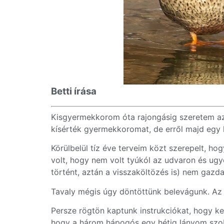
Betti írása
Kisgyermekkorom óta rajongásig szeretem az 
kísérték gyermekkoromat, de erről majd egy
Körülbelül tíz éve terveim közt szerepelt, ho
volt, hogy nem volt tyúkól az udvaron és ugye
történt, aztán a visszaköltözés is) nem gazd
Tavaly mégis úgy döntöttünk belevágunk. Az
Persze rögtön kaptunk instrukciókat, hogy ke
hogy a három hápogós egy hétig lányom szob