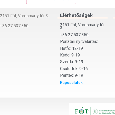
Elérhetőségek
2151 Fót, Vörösmarty tér 3.
2151 Fót, Vörösmarty tér
+36 27 537 350
3.
+36 27 537 350
Pénztári nyitvatartás:
Hétfő: 12-19
Kedd: 9-19
Szerda: 9-19
Csütörtök: 9-16
Péntek: 9-19
Kapcsolatok