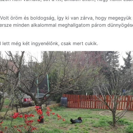
 Volt öröm és boldogság, így ki van zárva, hogy megegyük 
persze minden alkalommal meghallgatom párom dünnyögését
lett még két ingyenélőnk, csak mert cukik.