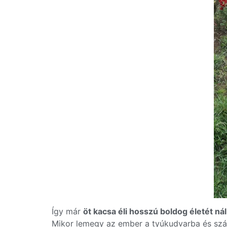
Így már
öt kacsa éli hosszú boldog életét ná
Mikor lemegy az ember a tyúkudvarba és szám