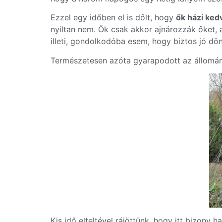
Ezzel egy időben el is dőlt, hogy
ők házi ked
nyíltan nem. Ők csak akkor ajnározzák őket, 
illeti, gondolkodóba esem, hogy biztos jó dön
Természetesen azóta gyarapodott az állomán
Kis idő elteltével rájöttünk, hogy itt bizony