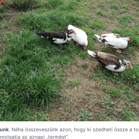
lunk
. Néha összeveszünk azon, hogy ki szedheti össze a to
olgatja az aznapi „termést”.