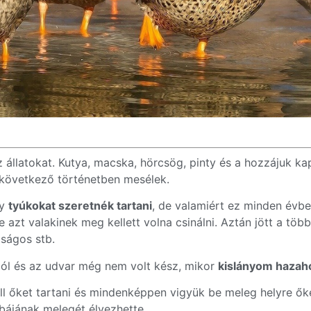
állatokat. Kutya, macska, hörcsög, pinty és a hozzájuk ka
 következő történetben mesélek.
gy
tyúkokat szeretnék tartani
, de valamiért ez minden évb
 azt valakinek meg kellett volna csinálni. Aztán jött a több
aságos stb.
 ól és az udvar még nem volt kész, mikor
kislányom hazah
ll őket tartani és mindenképpen vigyük be meleg helyre őke
ájának melegét élvezhette.