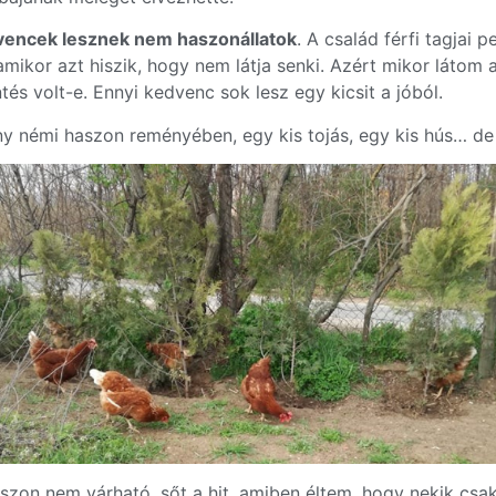
vencek lesznek nem haszonállatok
. A család férfi tagjai
amikor azt hiszik, hogy nem látja senki. Azért mikor láto
tés volt-e. Ennyi kedvenc sok lesz egy kicsit a jóból.
y némi haszon reményében, egy kis tojás, egy kis hús… d
 haszon nem várható, sőt a hit, amiben éltem, hogy nekik c