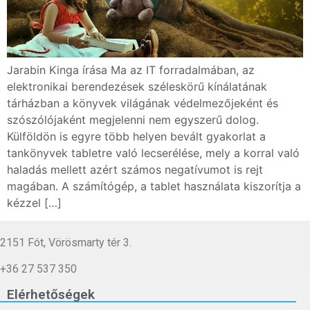
Jarabin Kinga írása Ma az IT forradalmában, az
elektronikai berendezések széleskörű kínálatának
tárházban a könyvek világának védelmezőjeként és
szószólójaként megjelenni nem egyszerű dolog.
Külföldön is egyre több helyen bevált gyakorlat a
tankönyvek tabletre való lecserélése, mely a korral való
haladás mellett azért számos negatívumot is rejt
magában. A számítógép, a tablet használata kiszorítja a
kézzel […]
2151 Fót, Vörösmarty tér 3.
+36 27 537 350
Elérhetőségek