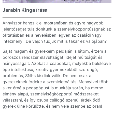
Jarabin Kinga írása
Annyiszor hangzik el mostanában és egyre nagyobb
jelentőséget tulajdonítunk a személyközpontúságnak az
oktatásban és a nevelésben legyen az családi vagy
intézményi. De vajon tudjuk mit is takar ez valójában?
Saját magam és gyerekeim példáján is látom, érzem a
poroszos rendszer elavultságát, idejét múltságát és
hiányosságait. Azokat a csapdákat, melyekbe belelépve
épp intellektusú, kreatív gyermekekből szorongó,
problémás, SNI-s kisdiák válik. De nem csak a
gyerekeknek érdeke a szemléletváltás. Mennyivel több
siker érné a pedagógust is munkája során, ha merne
élmény alapú, személyiségközpontú módszereket
választani, és így csupa csillogó szemű, érdeklődő
gyerek ülne körülötte, és nem vele szembe az órán!