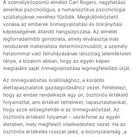
A személyközpontú elmélet Carl Rogers, nagyhatású
amerikai pszichológus, a humanisztikus pszichológia
szülőatyjának nevéhez fűződik. Megkülönböztető
vonása az emberek önmegvalósítási és önirányítási
képességének állandó hangsúlyozása. Az elmélet
legforradalmibb gondolata, amely elválasztja más
rendszerek materialista determinizmusától, a személy
hatalommal való felruházásának látszólag jelentéktelen
ténye, a bizalom abban, hogy az egyén képes
megtalálni saját önmegvalósítása legmegfelelőbb útját.
Az önmegvalósítás önállósághoz, a korábbi
élettapasztalatok gazdagodásához vezet. Feltételezi,
hogy az ember rendelkezik egy ún. ösztönös értékelő
folyamattal, ami értékeli tetteinket, tapasztalatainkat,
hogy azok elősegítették-e az önmegvalósítást. Az
ösztönös értékelő folyamat – vezérfonal az egyén
életében, mely megfelelő viselkedéshez vezet. Ha az
ösztönös értékelés rosszat jelez, a bizonytalanság „a