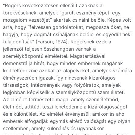
“Rogers következetesen ellenállt azoknak a
törekvéseknek, amelyek “gurut, eszményképet, egy
mozgalom vezetőjét” akartak csinálni belőle. Képes volt
arra, hogy “felvessen gondolatokat, megossza őket, ne
hagyja, hogy dogmát csináljanak belőle, és egyedül neki
tulajdonítsák” (Farson, 1974). Rogersnek ezek a
jellemzői teljesen összhangban vannak a
személyközpontú elmélettel. Magatartásával
demonstrálja hitét, hogy minden embernek magának
kell felfedeznie azokat az alapelveket, amelyek számára
élményszerűen igazak. Így nincsenek kizárólagos
társaságok, intézmények vagy folyóiratok, amelyek
legjobban képviselik a személyközpontú szemléletet.
Az elmélet természete maga, amely szemléletmód,
életmód, attitűd, teszi lehetetlenné a kizárólagosságot
és elkülönülést. Az elmélet érvényesül, amikor és ahol
emberek elfogadják egymás eltérő valóságát egy olyan
szellemben, amely különállás és ugyanakkor