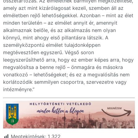
összetartozás. Az elméletnek bármilyen megközelítése,
amely azt mint kizárólagosat kezeli, szemben áll az
elméletben rejlő lehetőségekkel. Azonban – mint az élet
minden területén – az elmélet annyit ér, amennyit
alkalmaznak belőle, és az alkalmazás nem olyan
könnyű, mint ahogy első pillantásra látszik. A
személyközpontú elmélet tulajdonképpen
megtévesztően egyszerű. Végső soron
leegyszerűsíthető arra, hogy ez ember képes arra, hogy
megvalósítsa a benne rejlő – önmagára és másokra
vonatkozó – lehetőségeket; és ez a megvalósítás nem
korlátozódik semmilyen csoportra, szervezetre vagy
intézményre.”
Megtekintések:
1 322