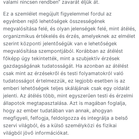
valami nincsen rendben” zavarát éljük át.
Ez a szemlélet megújult figyelemmel fordul az
egyénben rejlő lehetőségek összességének
megvalósítása felé, és olyan jelenségek felé, mint átélés,
organizmikus értékelés és érzés, amelyeknek az elmélet
szerint központi jelentőségük van e lehetőségek
megvalósítása szempontjából. Korábban az átélést
főképp úgy tekintették, mint a szubjektív érzések
gazdagságának tudatosságát. Ha azonban az átélést
csak mint az érzésekről és testi folyamatokról való
tudatosságot értelmezzük, ez legjobb esetben is az
emberi lehetőségek teljes skálájának csak egy oldalát
jelenti. Az átélés több, mint egyszerűen testi és érzelmi
állapotok megtapasztalása. Azt is magában foglalja,
hogy az ember tudatában van annak, ahogyan
megfigyeli, felfogja, feldolgozza és integrálja a belső
szervi világból, és a külső személyközi és fizikai
világból jövő információkat.