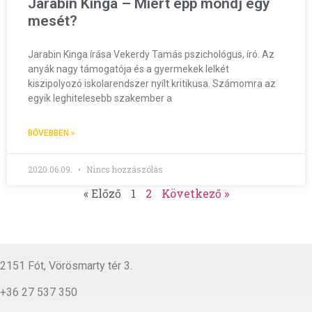
Jarabin Kinga – Miért épp mondj egy
mesét?
Jarabin Kinga írása Vekerdy Tamás pszichológus, író. Az
anyák nagy támogatója és a gyermekek lelkét
kiszipolyozó iskolarendszer nyílt kritikusa. Számomra az
egyik leghitelesebb szakember a
BŐVEBBEN »
2020.06.09.
Nincs hozzászólás
« Előző
1
2
Következő »
2151 Fót, Vörösmarty tér 3.
+36 27 537 350