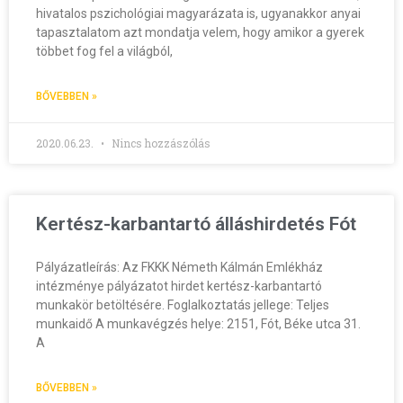
hivatalos pszichológiai magyarázata is, ugyanakkor anyai
tapasztalatom azt mondatja velem, hogy amikor a gyerek
többet fog fel a világból,
BŐVEBBEN »
2020.06.23.
Nincs hozzászólás
Kertész-karbantartó álláshirdetés Fót
Pályázatleírás: Az FKKK Németh Kálmán Emlékház
intézménye pályázatot hirdet kertész-karbantartó
munkakör betöltésére. Foglalkoztatás jellege: Teljes
munkaidő A munkavégzés helye: 2151, Fót, Béke utca 31.
A
BŐVEBBEN »