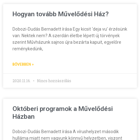
Hogyan tovább Művelődési Ház?
Dobozi-Dudás Bernadett írása Egy kicsit ‘deja vu’ érzésünk
van. Nektek nem? A szerdán életbe lépett új törvények
szerint Művházunk sajnos újra bezárta kapuit, egyelőre
reménykedünk,
BŐVEBBEN »
2020.11.16.
Nincs hozzászólás
Októberi programok a Művelődési
Házban
Dobozi-Dudás Bernadett írása A vírushelyzet második
hulláma miatt nem vagyunk könnyű helyzetben, viszont