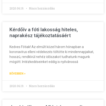
2020.06.19.
Nincs hozzászólás
Kérdőív a fóti lakosság hiteles,
naprakész tájékoztatásáért
Kedves Fótiak! Az elmúlt közel három hónapban a
koronavírus elleni védekezés töltötte ki mindennapjaikat,
hosszú, rendkívül nehéz időszakot tudhatunk magunk
mögött. Intézkedéseinket eddig is nyilvánossá
BŐVEBBEN »
2020.06.19.
Nincs hozzászólás