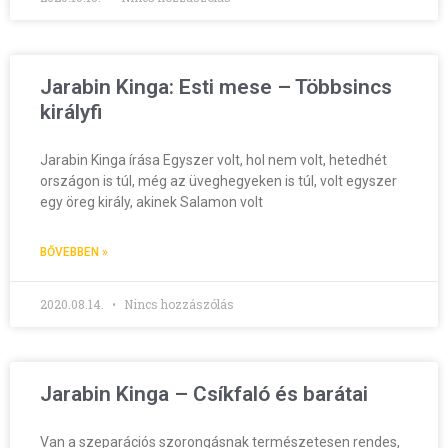
Jarabin Kinga: Esti mese – Többsincs
királyfi
Jarabin Kinga írása Egyszer volt, hol nem volt, hetedhét
országon is túl, még az üveghegyeken is túl, volt egyszer
egy öreg király, akinek Salamon volt
BŐVEBBEN »
2020.08.14.
Nincs hozzászólás
Jarabin Kinga – Csíkfaló és barátai
Van a szeparációs szorongásnak természetesen rendes,