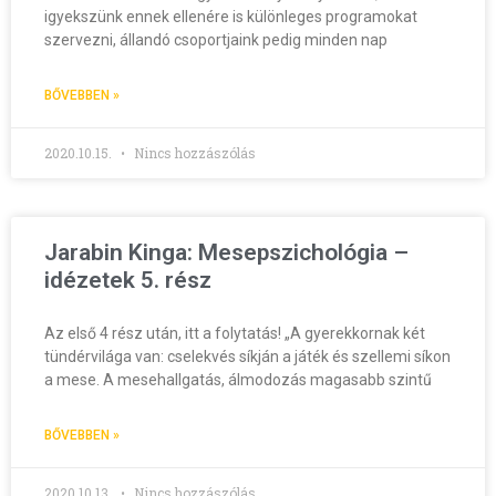
igyekszünk ennek ellenére is különleges programokat
szervezni, állandó csoportjaink pedig minden nap
BŐVEBBEN »
2020.10.15.
Nincs hozzászólás
Jarabin Kinga: Mesepszichológia –
idézetek 5. rész
Az első 4 rész után, itt a folytatás! „A gyerekkornak két
tündérvilága van: cselekvés síkján a játék és szellemi síkon
a mese. A mesehallgatás, álmodozás magasabb szintű
BŐVEBBEN »
2020.10.13.
Nincs hozzászólás