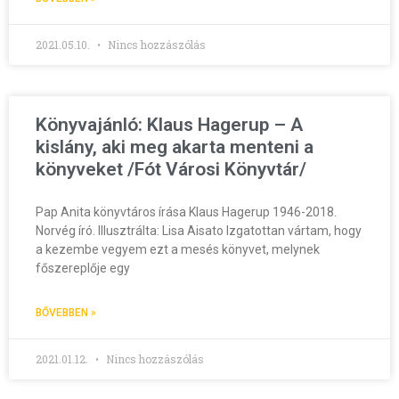
2021.05.10.
Nincs hozzászólás
Könyvajánló: Klaus Hagerup – A
kislány, aki meg akarta menteni a
könyveket /Fót Városi Könyvtár/
Pap Anita könyvtáros írása Klaus Hagerup 1946-2018.
Norvég író. Illusztrálta: Lisa Aisato Izgatottan vártam, hogy
a kezembe vegyem ezt a mesés könyvet, melynek
főszereplője egy
BŐVEBBEN »
2021.01.12.
Nincs hozzászólás