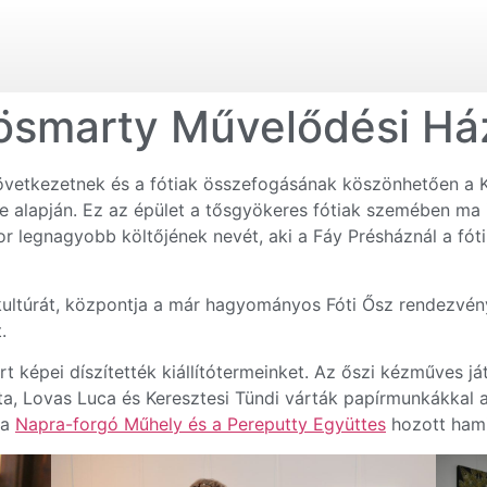
rösmarty Művelődési Há
vetkezetnek és a fótiak összefogásának köszönhetően a Ká
se alapján. Ez az épület a tősgyökeres fótiak szemében ma 
r legnagyobb költőjének nevét, aki a Fáy Présháznál a fót
kultúrát, központja a már hagyományos Fóti Ősz rendezvényei
.
rt képei díszítették kiállítótermeinket. Az őszi kézműves 
ta, Lovas Luca és Keresztesi Tündi várták papírmunkákkal 
 a
Napra-forgó Műhely és a Pereputty Együttes
hozott hami