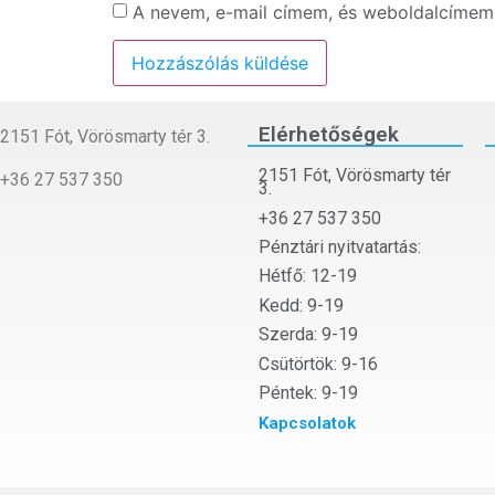
A nevem, e-mail címem, és weboldalcíme
Elérhetőségek
2151 Fót, Vörösmarty tér 3.
2151 Fót, Vörösmarty tér
+36 27 537 350
3.
+36 27 537 350
Pénztári nyitvatartás:
Hétfő: 12-19
Kedd: 9-19
Szerda: 9-19
Csütörtök: 9-16
Péntek: 9-19
Kapcsolatok