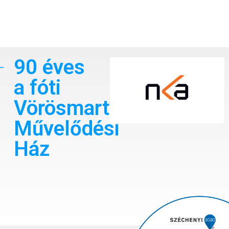
90 éves
a fóti
Vörösmarty
Művelődési
Ház