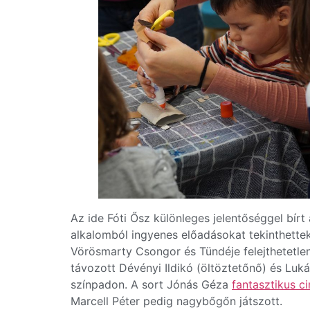
Az ide Fóti Ősz különleges jelentőséggel bír
alkalomból ingyenes előadásokat tekinthette
Vörösmarty Csongor és Tündéje felejthetetl
távozott Dévényi Ildikó (öltöztetőnő) és Luk
színpadon. A sort Jónás Géza
fantasztikus c
Marcell Péter pedig nagybőgőn játszott.