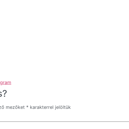
ogram
s?
ező mezőket
*
karakterrel jelöltük