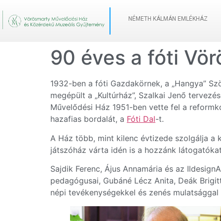
NÉMETH KÁLMÁN EMLÉKHÁZ
90 éves a fóti Vö
1932-ben a fóti Gazdakörnek, a „Hangya” Szö
megépült a „Kultúrház”, Szalkai Jenő tervezé
Művelődési Ház 1951-ben vette fel a reformko
hazafias bordalát, a
Fóti Dal
-t.
A Ház több, mint kilenc évtizede szolgálja a 
játszóház várta idén is a hozzánk látogatókat
Sajdik Ferenc, Ájus Annamária és az IldesignA
pedagógusai, Gubáné Lécz Anita, Deák Brigit
népi tevékenységekkel és zenés mulatsággal