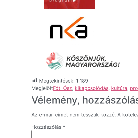
Megtekintések:
1 189
Megjelölt
Fóti Ősz
,
kikapcsolódás
,
kultúra
,
pr
Vélemény, hozzászólá
Az e-mail címet nem tesszük közzé.
A kötel
Hozzászólás
*