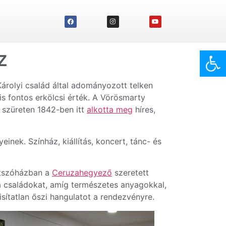
Eszk
z
rolyi család által adományozott telken
is fontos erkölcsi érték. A Vörösmarty
i szüreten 1842-ben itt
alkotta meg
híres,
nek. Színház, kiállítás, koncert, tánc- és
játszóházban a
Ceruzahegyező
szeretett
a családokat, amíg természetes anyagokkal,
sítatlan őszi hangulatot a rendezvényre.