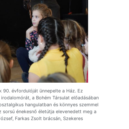
k 90. évfordulóját ünnepelte a Ház. Ez
 irodalomórát, a Bohém Társulat előadásában
nosztalgikus hangulatban és könnyes szemmel
éz sorsú énekesnő életútja elevenedett meg a
zsef, Farkas Zsolt brácsán, Szekeres